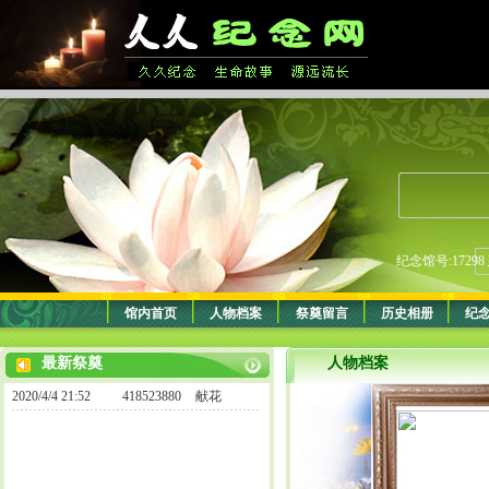
纪念馆号:17298 
馆内首页
人物档案
祭奠留言
历史相册
纪
最新祭奠
人物档案
2020/4/4 21:52
418523880
献花